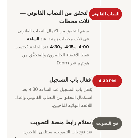
التحقق من النصاب القانوني —
النصاب القانوني
ثلاث محطات
سيتم التحقق من اكتمال النصاب القانوني
في ثلاث محطات زمنية: عند
الساعة
4:00
، و
4:15
، و
4:30
عند الحاجة. يُحتسب
فقط الأعضاء الحاضرون والمتحقَّق من
هويتهم عبر Zoom.
إقفال باب التسجيل
4:30 PM
يُقفل باب التسجيل عند الساعة 4:30 بعد
استكمال التحقق من النصاب القانوني وإعداد
اللائحة النهائية للناخبين.
استلام رابط منصة التصويت
فتح التصويت
عند فتح باب التصويت، سيتلقى الناخبون