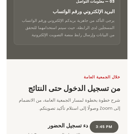
03 — معلومات التواصل
البريد الإلكتروني ورقم الواتساب
يرجى التأكد من جاهزية بريدكم الإلكتروني ورقم الواتساب
المسجلَين لدى الرابطة، حيث سيتم استخدامهما للتحقق
من البيانات وإرسال رابط منصة التصويت الإلكترونية.
خلال الجمعية العامة
من تسجيل الدخول حتى النتائج
شرح خطوة بخطوة لمسار الجمعية العامة، من الانضمام
إلى Zoom وصولًا إلى استلام تأكيد تصويتكم.
بدء تسجيل الحضور
3:45 PM