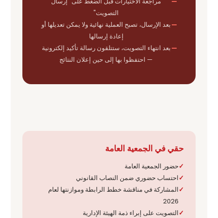
مراجعة الاختيارات قبل الضغط على "إرسال
التصويت"
بعد الإرسال، تصبح العملية نهائية ولا يمكن تعديلها أو
إعادة إرسالها
بعد انتهاء التصويت، ستتلقون رسالة تأكيد إلكترونية
— احتفظوا بها إلى حين إعلان النتائج
حقي في الجمعية العامة
حضور الجمعية العامة
احتساب حضوري ضمن النصاب القانوني
المشاركة في مناقشة خطط الرابطة وموازنتها لعام
2026
التصويت على إبراء ذمة الهيئة الإدارية